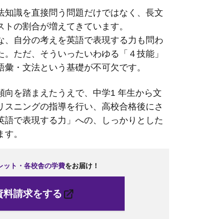
法知識を直接問う問題だけではなく、長文
ストの割合が増えてきています。
な、自分の考えを英語で表現する力も問わ
た。ただ、そういったいわゆる「４技能」
語彙・文法という基礎が不可欠です。
傾向を踏まえたうえで、中学1 年生から文
リスニングの指導を行い、高校合格後にさ
英語で表現する力」への、しっかりとした
ます。
レット・各
校
舎の学費
をお
届
け！
資料請求をする