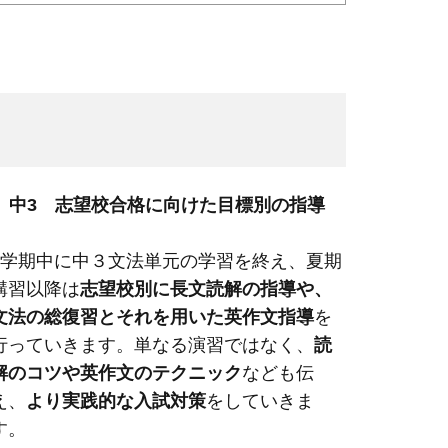
中3 志望校合格に向けた目標別の指導
1学期中に中３文法単元の学習を終え、夏期
講習以降は
志望校別に長文読解の指導や、
文法の総復習とそれを用いた英作文指導
を
行っていきます。単なる演習ではなく、
読
解のコツや英作文のテクニック
なども伝
え、
より実践的な入試対策
をしていきま
す。