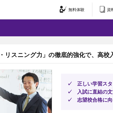
無料体験
資
・リスニング力」の徹底的強化で、高校
✓ 正しい学習スタ
✓
入試に直結の文
✓
志望校合格に向