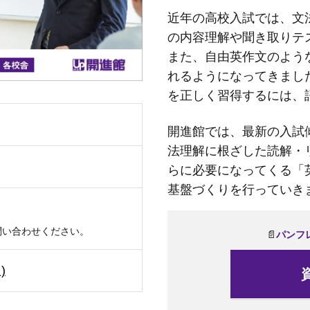
近年の高校入試では、文
の内容理解や聞き取りテ
また、自由英作文のよう
れるようになってきまし
を正しく習得するには、
開進館では、最新の入試
法理解に根ざした読解・
らに必要になってくる「
基盤づくりを行っていき
問い合わせください。
📄
パ
ンフ
)