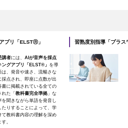
アプリ「ELSTⓇ」
習熟度別指導「プラス
受講者
には、
AIが音声を採点
ングアプリ「ELST®」
を導
語は、発音や速さ、流暢さな
に採点され、即座に点数が出
科書に掲載されている全ての
された「
教科書完全準拠
」な
声を聞きながら単語を発音し
したりすることによって、学
けて教科書内容の理解を深め
ます。