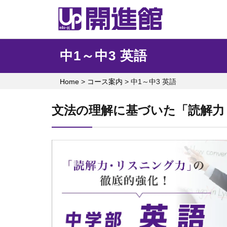
Skip
to
content
中1～中3 英語
Home
>
コース案内
>
中1～中3 英語
文法の理解に基づいた「読解力