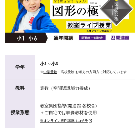
小1～小6
学年
※
中学受験
・高校受験 お考えの方両方に対応しています
教科
算数（空間認識能力養成）
教室集団指導(開進館 各校舎)
授業形態
＋ご自宅では映像教材を使用
※オンライン専門講座はコチラ