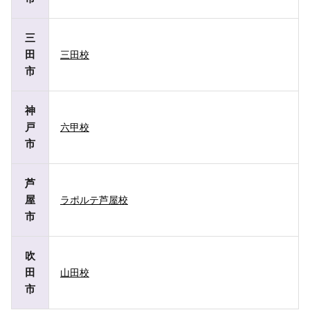
三
田
三田校
市
神
戸
六甲校
市
芦
屋
ラポルテ芦屋校
市
吹
田
山田校
市