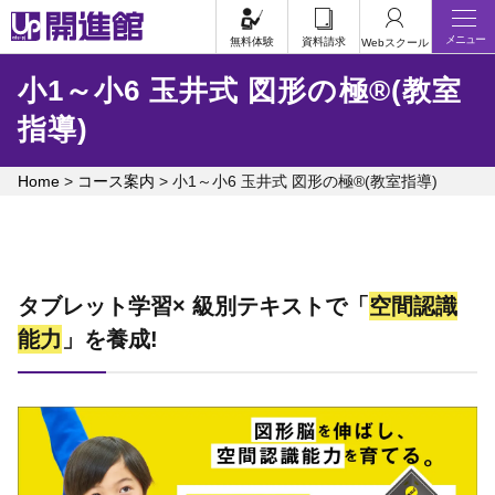
Skip
メニュー
to
無料体験
資料請求
Webスクール
content
小1～小6 玉井式 図形の極®(教室
指導)
Home
>
コース案内
>
小1～小6 玉井式 図形の極®(教室指導)
タブレット学習× 級別テキストで「
空間認識
能力
」を養成!