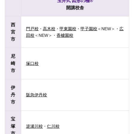
玉井式 図形の極®
開講校舎
西
門戸校
・
高木校
・
甲東園校
・
甲子園校
＜NEW＞・
広
宮
田校
＜NEW＞・
香櫨園校
市
尼
崎
塚口校
市
伊
丹
阪急伊丹校
市
宝
塚
逆瀬川校
・
仁川校
市