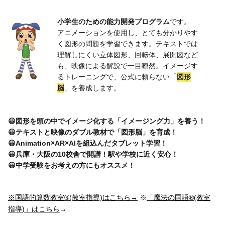
小学生のための能力開発プログラム
です。
アニメーションを使用し、とても分かりやす
く図形の問題を学習できます。テキストでは
理解しにくい立体図形、回転体、展開図など
も、映像による解説で一目瞭然。イメージす
るトレーニングで、公式に頼らない「
図形
脳
」を養成します。
😃図形を頭の中でイメージ化する「イメージング力」を養う！
😃テキストと映像のダブル教材で「図形脳」を育成！
😃Animation×AR×AIを組込んだタブレット学習！
😃兵庫・大阪の10校舎で開講！駅や学校に近く安心！
😃中学受験をお考えの方にもオススメ！
※国語的算数教室®(教室指導)はこちら→
※
「魔法の国語®(教室
指導)」はこちら
→