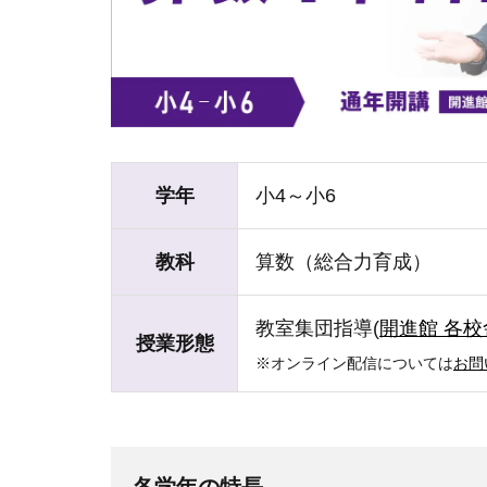
学年
小4～小6
教科
算数
（総合力育成）
教室集団指導(
開進館 各校
授業形態
※オンライン配信については
お問
各学年の特長