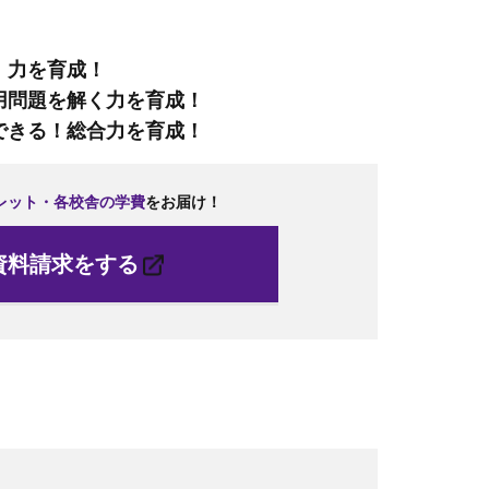
』力を育成！
用問題を解く力を育成！
できる！総合力を育成！
レット・各
校
舎の学費
をお
届
け！
資料請求をする