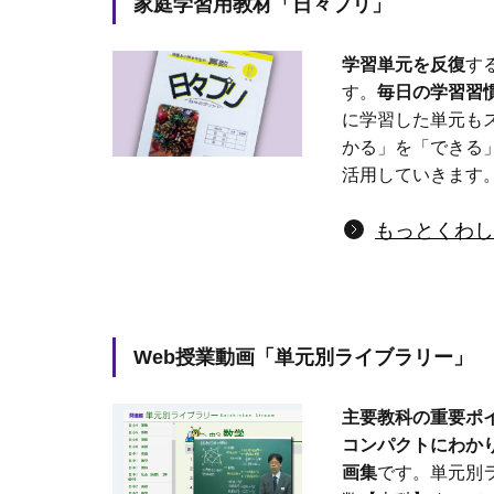
家庭学習用教材「日々プリ」
学習単元を反復
す
す。
毎日の学習習
に学習した単元も
かる」を「できる
活用していきます
もっとくわし
Web授業動画「単元別ライブラリー」
主要教科の重要ポ
コンパクトにわか
画集
です。単元別