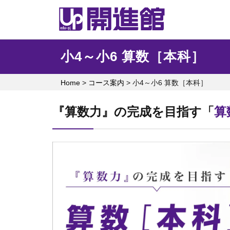
Skip
to
content
小4～小6 算数［本科］
Home
>
コース案内
>
小4～小6 算数［本科］
『算数力』の完成を目指す「
算