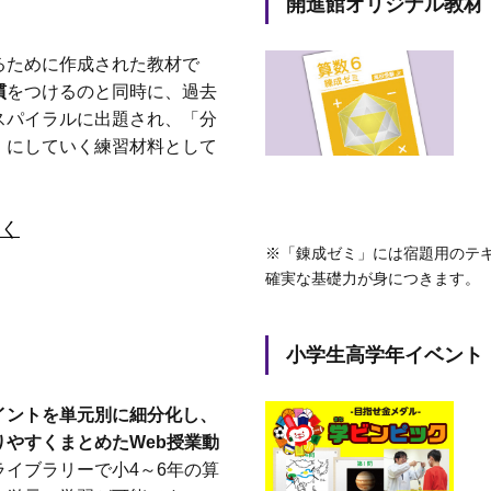
開進館オリジナル教材
るために作成された教材で
慣
をつけるのと同時に、過去
スパイラルに出題され、「分
」にしていく練習材料として
。
く
※「錬成ゼミ」には宿題用のテ
確実な基礎力が身につきます。
小学生高学年イベント
イントを単元別に細分化し、
りやすくまとめたWeb授業動
ライブラリーで小4～6年の算