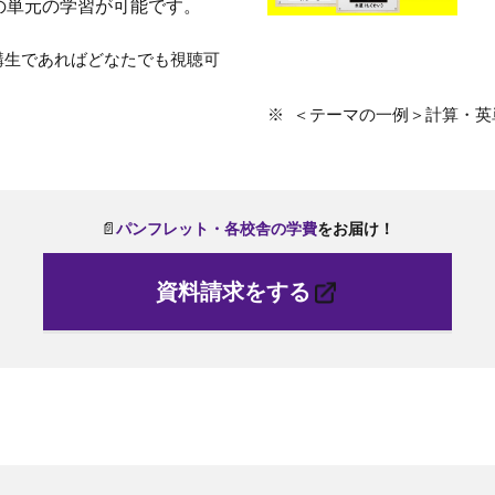
の単元の学習が可能です。
講生であればどなたでも視聴可
＜テーマの一例＞計算・英
📄
パ
ンフレット・各
校
舎の学費
をお
届
け！
資料請求をする