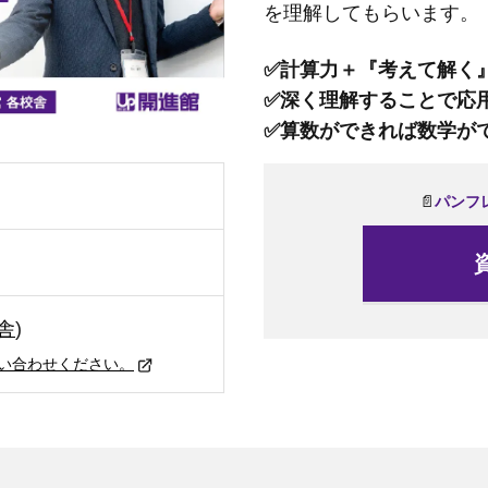
を理解してもらいます。
✅計算力＋『考えて解く
✅深く理解することで応
✅算数ができれば数学が
📄
パ
ンフ
舎
)
い合わせください。