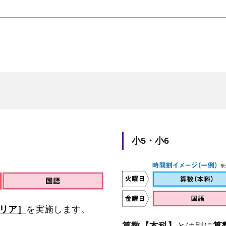
小5・小6
リア］
を実施します。
算数【本科】
とは別に
算