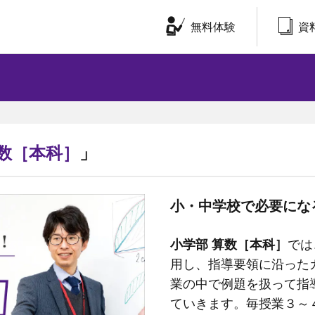
無料体験
資
数［本科］
」
小・中学校で必要にな
小学部 算数［本科］
では
用し、指導要領に沿った
業の中で例題を扱って指
ていきます。毎授業３～