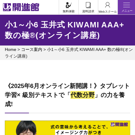
Skip
メニュー
to
無料体験
資料請求
Webスクール
content
小1～小6 玉井式 KIWAMI AAA+
数の極®(オンライン講座)
Home
>
コース案内
>
小1～小6 玉井式 KIWAMI AAA+ 数の極®(オン
ライン講座)
《2025年6月オンライン新開講！》タブレット
学習× 級別テキストで「
代数分野
」の力を養
成!