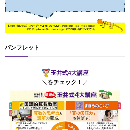
パンフレット
玉井式4大講座
＼
をチェック！
／