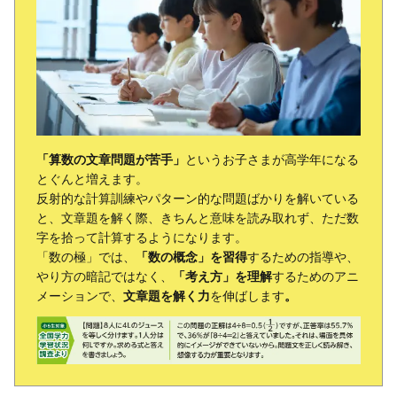
「算数の文章問題が苦手」
というお子さまが高学年になる
とぐんと増えます。
反射的な計算訓練やパターン的な問題ばかりを解いている
と、文章題を解く際、きちんと意味を読み取れず、ただ数
字を拾って計算するようになります。
「数の極」では、
「数の概念」を習得
するための指導や、
やり方の暗記ではなく、
「考え方」を理解
するためのアニ
メーションで、
文章題を解く力
を伸ばします
。