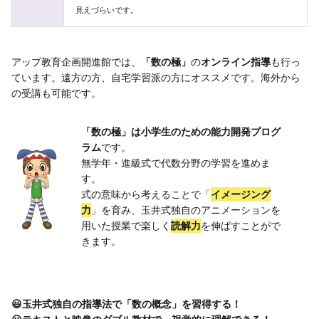
見えづらいです。
アップ教育企画開進館では、
「数の極」
の
オンライン指導
も行っ
ています。遠方の方、自宅学習派の方にオススメです。海外から
の受講も可能です。
「数の極」は小学生のための能力開発プログ
ラム
です。
無学年・進級式で代数分野の学習を進めま
す。
式の意味から考えることで「
イメージング
力
」を育み、玉井式独自のアニメーションを
用いた授業で楽しく
読解力
を伸ばすことがで
きます。
😃玉井式独自の指導法で「数の概念」を習得する！