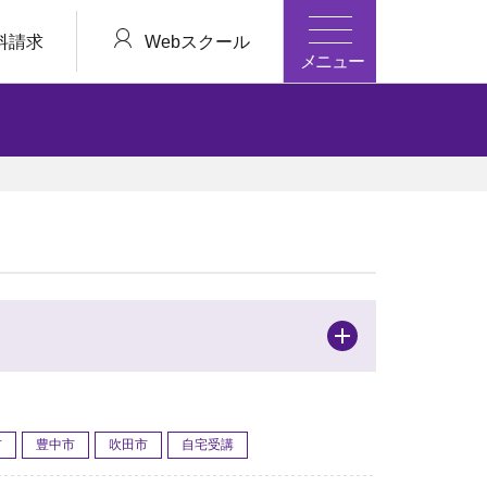
料請求
Webスクール
メニュー
市
豊中市
吹田市
自宅受講