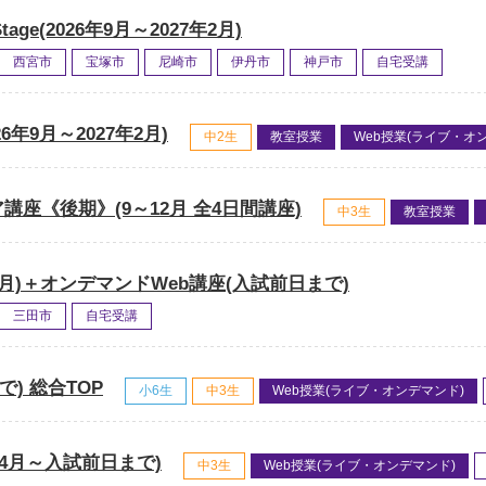
ge(2026年9月～2027年2月)
西宮市
宝塚市
尼崎市
伊丹市
神戸市
自宅受講
26年9月～2027年2月)
中2生
教室授業
Web授業(ライブ・オ
講座《後期》(9～12月 全4日間講座)
中3生
教室授業
11月)＋オンデマンドWeb講座(入試前日まで)
三田市
自宅受講
) 総合TOP
小6生
中3生
Web授業(ライブ・オンデマンド)
(4月～入試前日まで)
中3生
Web授業(ライブ・オンデマンド)