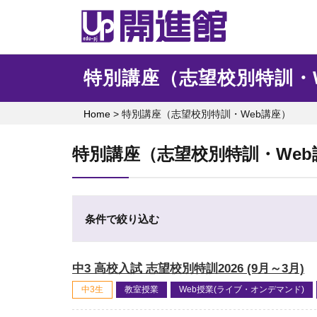
Skip
to
content
特別講座（志望校別特訓・
Home
>
特別講座（志望校別特訓・Web講座）
特別講座（志望校別特訓・Web
条件で絞り込む
中3 高校入試 志望校別特訓2026 (9月～3月)
中3生
教室授業
Web授業(ライブ・オンデマンド)