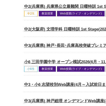
中2(兵庫県) 兵庫県公立最難関 日曜特訓 1st Sta
中2生
教室授業
Web授業(ライブ・オンデマンド)
中2(大阪府) 文理学科 日曜特訓 1st Stage(20
中3(兵庫県) 神戸･長田･兵庫高校突破プレミア
小6 三田学園中学 オープン模試2026(6月・
小6生
教室授業
Web授業(ライブ・オンデマンド)
中3・小6 志望校別Web講座(4月～入試前日まで
中3(兵庫県) 神戸総理 オンデマンドWeb講座