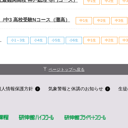
公立最難関高校 神戸総理 専門コース）
中1生
中2生
中
）/中3 高校受験Nコース（灘高）
中1生
中2生
中3生
）
小1～3生
小4生
小5生
小6生
中1生
中2生
中
ページトップへ戻る
個人情報保護方針
気象警報と休講のお知らせ
生徒