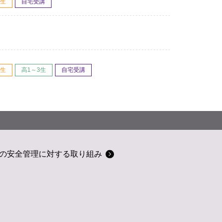
3生
自宅受講
3生
高1～3生
自宅受講
の安全管理に対する取り組み