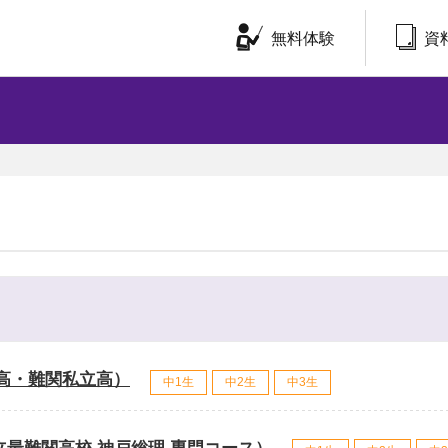
無料体験
資
プ高・難関私立高）
中1生
中2生
中3生