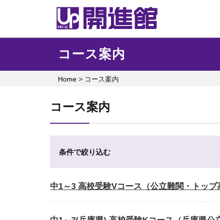
Skip
to
content
コース案内
Home
>
コース案内
コース案内
条件で絞り込む
中1～3 高校受験Vコース（公立難関・トッ