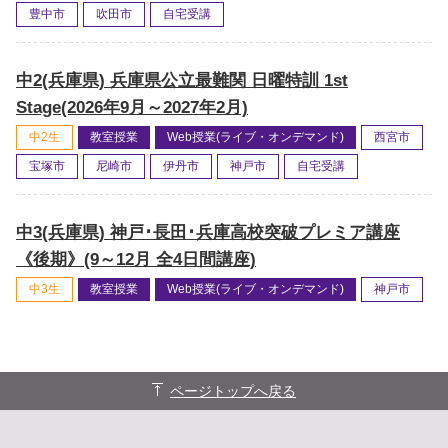
豊中市
吹田市
自宅受講
中2(兵庫県) 兵庫県公立最難関 日曜特訓 1st
Stage(2026年9月～2027年2月)
中2生
教室授業
Web授業(ライブ・オンデマンド)
西宮市
宝塚市
尼崎市
伊丹市
神戸市
自宅受講
中3(兵庫県) 神戸･長田･兵庫高校突破プレミア講座
《後期》(9～12月 全4日間講座)
中3生
教室授業
Web授業(ライブ・オンデマンド)
神戸市
ページトップへ戻る