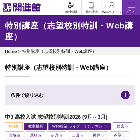
Skip
メニュー
to
無料体験
資料請求
Webスクール
content
特別講座（志望校別特訓・Web講
座）
Home
>
特別講座（志望校別特訓・Web講座）
特別講座（志望校別特訓・Web講座）
条件で絞り込む
中3 高校入試 志望校別特訓2026 (9月～3月)
中3生
教室授業
Web授業(ライブ・オンデマンド)
西宮市
宝塚市
尼崎市
伊丹市
三田市
神戸市
芦屋市