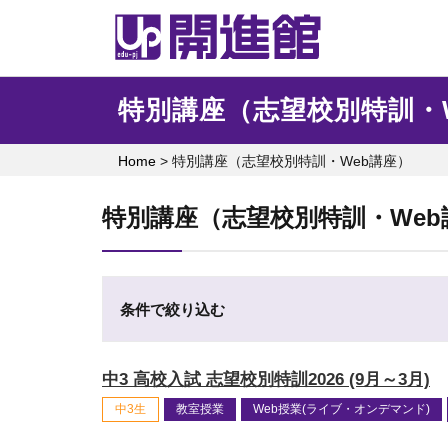
Skip
to
content
特別講座（志望校別特訓・
Home
>
特別講座（志望校別特訓・Web講座）
特別講座（志望校別特訓・Web
条件で絞り込む
中3 高校入試 志望校別特訓2026 (9月～3月)
中3生
教室授業
Web授業(ライブ・オンデマンド)