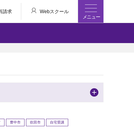
料請求
Webスクール
メニュー
市
豊中市
吹田市
自宅受講