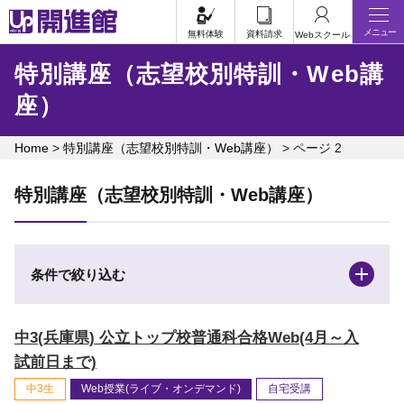
Skip
メニュー
to
無料体験
資料請求
Webスクール
content
特別講座（志望校別特訓・Web講
座）
Home
>
特別講座（志望校別特訓・Web講座）
>
ページ 2
特別講座（志望校別特訓・Web講座）
条件で絞り込む
中3(兵庫県) 公立トップ校普通科合格Web(4月～入
試前日まで)
中3生
Web授業(ライブ・オンデマンド)
自宅受講